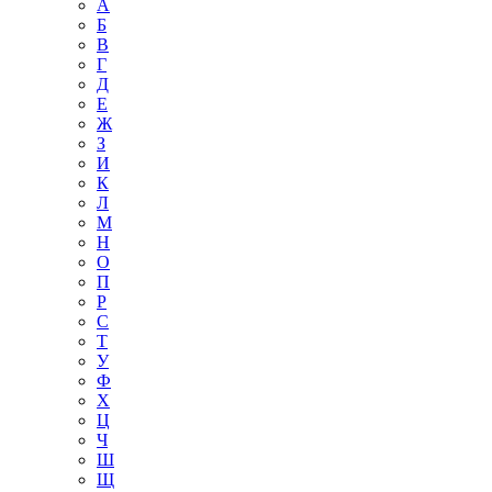
А
Б
В
Г
Д
Е
Ж
З
И
К
Л
М
Н
О
П
Р
С
Т
У
Ф
Х
Ц
Ч
Ш
Щ