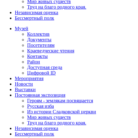
Мир живых существ
Труд на благо родного края.
Независимая оценка
Бессмертный полк
Музей
Коллектив
Документы
Посетителям
Краеведческие чтения
Контакты
Район
Доступная среда
Цифровой ID
Мероприятия
Новости
Выставки
Постоянная экспозиция
Героям - землякам посвящается
Русская изба
Из истории Сладковской церкви
Мир живых существ
Труд на благо родного края.
Независимая оценка
Бессмертный полк