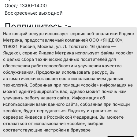
Обед: 13:00-14:00
Воскресенье: выходной
Подпишитесь :-
Настоящий ресурс использует сервис веб-аналитики Яндекс
Метрика, предоставляемый компанией ООО «ЯНДЕКС»,
119021, Россия, Москва, ул. Л. Толстого, 16 (далее —
Яндекс), сервис Яндекс Метрика использует файлы «cookie»
Навигация :-
с целью сбора технических данных посетителей для
обеспечения работоспособности и улучшения качества
Музей
обслуживания. Продолжая использовать ресурс, Вы
Мероприятия
автоматически соглашаетесь с использованием данных
Новости
технологий. Собранная при помощи «cookie» информация не
может идентифицировать вас, однако может помочь нам
Выставки
улучшить работу нашего сайта. Информация об
Постоянная экспозиция
использовании вами данного сайта, собранная при помощи
Независимая оценка
«cookie», будет передаваться Яндексу и храниться на
Бессмертный полк
серверах Яндекса в Российской Федерации. Вы можете
отказаться от использования «cookie», выбрав
© Сладковский районный краеведческий музей
соответствующие настройки в браузере
2015-2026