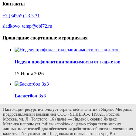
Контакты
+7 (34555) 23 5 31
sladkovo_temp@obl72.ru
Прошедшие спортивные мероприятия
Неделя профилактики зависимости от гаджетов
15 Июня 2026
Баскетбол 3х3
13 Июня 2026
Настоящий ресурс использует сервис веб-аналитики Яндекс Метрика,
предоставляемый компанией ООО «ЯНДЕКС», 119021, Россия,
Москва, ул. Л. Толстого, 16 (далее — Яндекс), сервис Яндекс
Метрика использует файлы «cookie» с целью сбора технических
данных посетителей для обеспечения работоспособности и улучшения
День 9: Спорт, книги и приключения!
качества обслуживания. Продолжая использовать ресурс, Вы