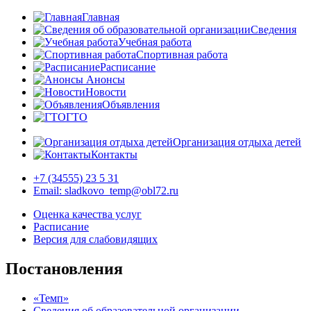
Главная
Сведения
Учебная работа
Спортивная работа
Расписание
Анонсы
Новости
Объявления
ГТО
Организация отдыха детей
Контакты
+7 (34555) 23 5 31
Email: sladkovo_temp@obl72.ru
Оценка качества услуг
Расписание
Версия для слабовидящих
Постановления
«Темп»
Сведения об образовательной организации