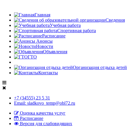
Главная
Сведения
Учебная работа
Спортивная работа
Расписание
Анонсы
Новости
Объявления
ГТО
Организация отдыха детей
Контакты
+7 (34555) 23 5 31
Email: sladkovo_temp@obl72.ru
Оценка качества услуг
Расписание
Версия для слабовидящих