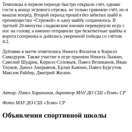
Темповцы в первом периоде быстро открыли счёт, однако
гости к концу игрового отрезка, не только сравняли счёт, но и
вышли вперёд. Второй период прошёл без забитых шайб и
преимущество «Стрижей» в одну шайбу сохранялось. В
третьей 20-минутке сладковские юноши перевернули игру с
ног на голову, а именно отправили три безответные шайбы в
ворота соперника и добились уверенной победы со счётом
4:2.
Дублями в матче отметились Никита Филатов и Кирилл
Самодуров. Также участие в игре приняли Никита Лыжин,
Савелий Шудрик, Кирилл Соловьев, Павел Великанов, Иван
Тиуков, Данил Аверьянов, Ерлан Камзин, Павел Бургутов,
Максим Райбер, Дмитрий Жилин.
Автор: Павел Харапонов, директор МАУ ДО СШ «Темп» СР
Фото МАУ ДО СШ «Темп» СР
Объявления
спортивной школы