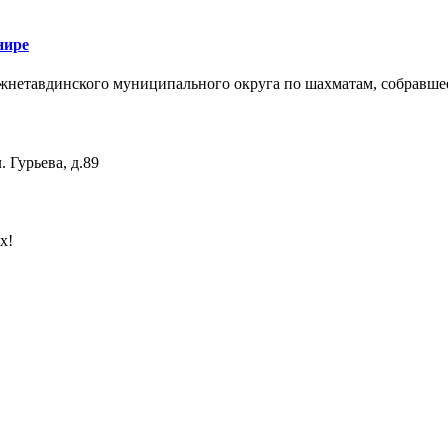
нире
жнетавдинского муниципального округа по шахматам, собравшее 
 Гурьева, д.89
х!