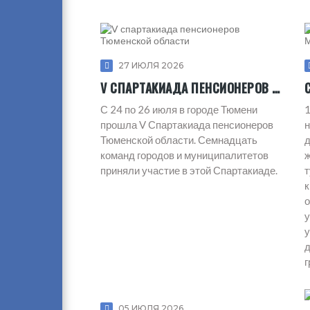
27 ИЮЛЯ 2026
V СПАРТАКИАДА ПЕНСИОНЕРОВ ТЮМЕНСКОЙ ОБЛАСТИ
С 24 по 26 июля в городе Тюмени
1
прошла V Спартакиада пенсионеров
н
Тюменской области. Семнадцать
д
команд городов и муниципалитетов
ж
приняли участие в этой Спартакиаде.
т
к
о
у
у
д
г
05 ИЮЛЯ 2026