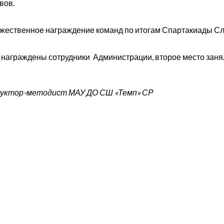
вов.
ественное награждение команд по итогам Спартакиады Сла
аграждены сотрудники Администрации, второе место заня
труктор-методист МАУ ДО СШ «Темп» СР