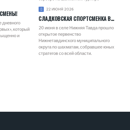
22 ИЮНЯ 2026
 СМЕНЫ!
СЛАДКОВСКАЯ СПОРТСМЕНКА ВЗЯЛА СЕРЕБРО НА ШАХМАТНОМ ТУРНИРЕ
е дневного
20 июня в селе Нижняя Тавда прошло
рвых», который
открытое первенство
сыщенно и
Нижнетавдинского муниципального
округа по шахматам, собравшее юных
стратегов со всей области.