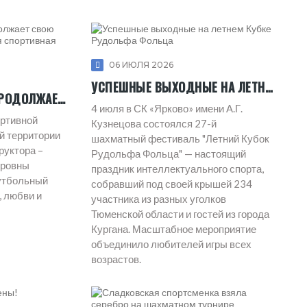
06 ИЮЛЯ 2026
УСПЕШНЫЕ ВЫХОДНЫЕ НА ЛЕТНЕМ КУБКЕ РУДОЛЬФА ФОЛЬЦА
В П. МАСЛЯНСКИЙ ПРОДОЛЖАЕТ СВОЮ РАБОТУ ДЕТСКАЯ ВЕЧЕРНЯЯ СПОРТИВНАЯ ПЛОЩАДКА
4 июля в СК «Ярково» имени А.Г.
ортивной
Кузнецова состоялся 27-й
й территории
шахматный фестиваль "Летний Кубок
руктора –
Рудольфа Фольца" — настоящий
оровны
праздник интеллектуального спорта,
утбольный
собравший под своей крышей 234
, любви и
участника из разных уголков
Тюменской области и гостей из города
Кургана. Масштабное мероприятие
объединило любителей игры всех
возрастов.