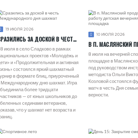
19 ИЮЛЯ 2026
10 ИЮЛЯ 2026
СРАЗИЛИСЬ ЗА ДОСКОЙ В ЧЕСТЬ МЕЖДУНАРОДНОГО ДНЯ ШАХМАТ
8 июля в село Сладково в рамках
8 июля на вечерней сп
ациональных проектов «Молодёжь и
площадке в Маслянско
ети» и «Продолжительная и активная
под руководством инст
изнь» состоялся яркий шахматный
методиста Ольги Викт
урнир в формате блиц, приуроченный
Козловой состоялся ф
 Международному дню шахмат. Игра
матч в честь Дня семьи
бъединила более тридцати
верности.
частников — от юных школьников до
беленных сединами ветеранов,
оказав, что у шахмат нет возраста и
раниц.