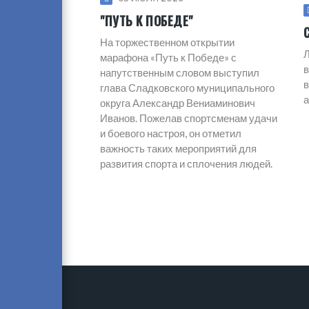
"ПУТЬ К ПОБЕДЕ"
На торжественном открытии
Л
марафона «Путь к Победе» с
в
напутственным словом выступил
в
глава Сладковского муниципального
а
округа Александр Вениаминович
Иванов. Пожелав спортсменам удачи
и боевого настроя, он отметил
важность таких мероприятий для
развития спорта и сплочения людей.