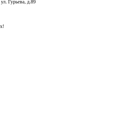
ул. Гурьева, д.89
х!