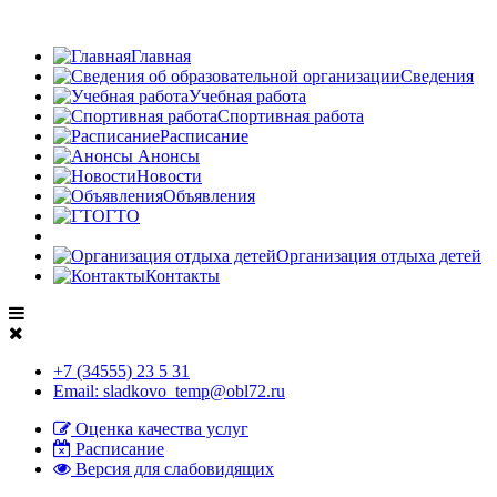
Главная
Сведения
Учебная работа
Спортивная работа
Расписание
Анонсы
Новости
Объявления
ГТО
Организация отдыха детей
Контакты
+7 (34555) 23 5 31
Email: sladkovo_temp@obl72.ru
Оценка качества услуг
Расписание
Версия для слабовидящих