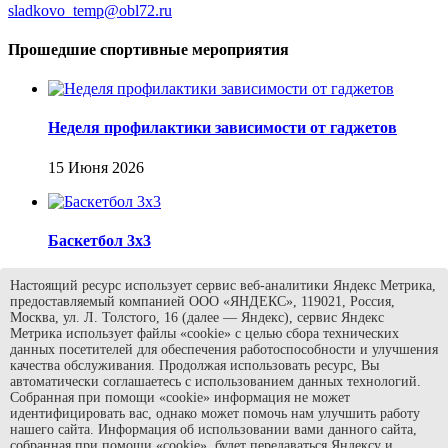
sladkovo_temp@obl72.ru
Прошедшие спортивные мероприятия
Неделя профилактики зависимости от гаджетов
15 Июня 2026
Баскетбол 3х3
13 Июня 2026
Настоящий ресурс использует сервис веб-аналитики Яндекс Метрика,
предоставляемый компанией ООО «ЯНДЕКС», 119021, Россия,
Москва, ул. Л. Толстого, 16 (далее — Яндекс), сервис Яндекс
Метрика использует файлы «cookie» с целью сбора технических
данных посетителей для обеспечения работоспособности и улучшения
День 9: Спорт, книги и приключения!
качества обслуживания. Продолжая использовать ресурс, Вы
автоматически соглашаетесь с использованием данных технологий.
11 Июня 2026
Собранная при помощи «cookie» информация не может
идентифицировать вас, однако может помочь нам улучшить работу
нашего сайта. Информация об использовании вами данного сайта,
собранная при помощи «cookie», будет передаваться Яндексу и