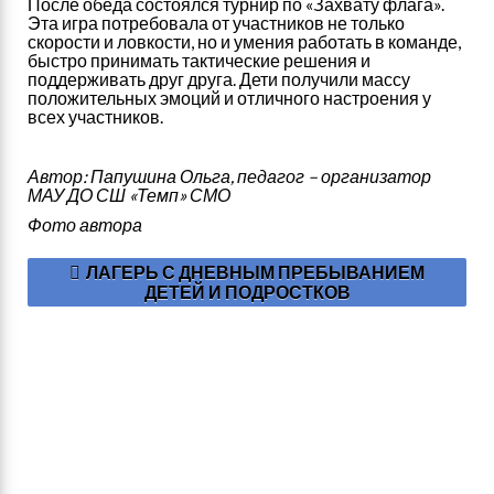
После обеда состоялся турнир по «Захвату флага».
Эта игра потребовала от участников не только
скорости и ловкости, но и умения работать в команде,
быстро принимать тактические решения и
поддерживать друг друга. Дети получили массу
положительных эмоций и отличного настроения у
всех участников.
Автор: Папушина Ольга, педагог – организатор
МАУ ДО СШ «Темп» СМО
Фото автора
ЛАГЕРЬ С ДНЕВНЫМ ПРЕБЫВАНИЕМ
ДЕТЕЙ И ПОДРОСТКОВ
Я