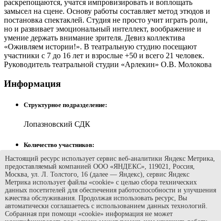
раскрепощаются, учатся импровизировать и воплощать
замысел на сцене. Основу работы составляет метод этюдов и
постановка спектаклей. Студия не просто учит играть роли,
но и развивает эмоциональный интеллект, воображение и
умение держать внимание зрителя. Девиз коллектива
«Оживляем истории!». В театральную студию посещают
участники с 7 до 16 лет и взрослые +50 и всего 21 человек.
Руководитель театральной студии «Арлекин» О.В. Молокова
Информация
Структурное подразделение:
Лопазновский СДК
Количество участников:
Настоящий ресурс использует сервис веб-аналитики Яндекс Метрика,
21
предоставляемый компанией ООО «ЯНДЕКС», 119021, Россия,
Москва, ул. Л. Толстого, 16 (далее — Яндекс), сервис Яндекс
Метрика использует файлы «cookie» с целью сбора технических
Категория участников:
данных посетителей для обеспечения работоспособности и улучшения
качества обслуживания. Продолжая использовать ресурс, Вы
Дети и Взрослые
автоматически соглашаетесь с использованием данных технологий.
Собранная при помощи «cookie» информация не может
©
МАУК «Овация»
2015-2026