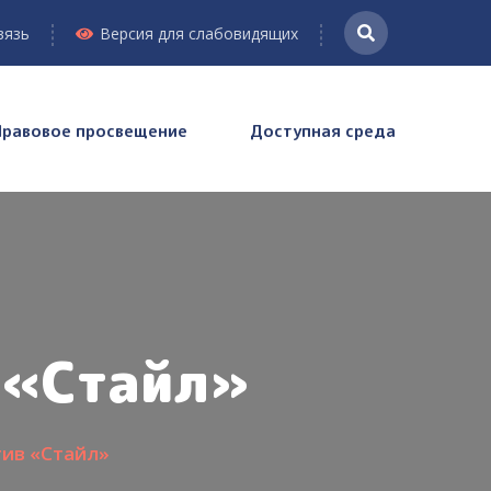
вязь
Версия для слабовидящих
Правовое просвещение
Доступная среда
 «Стайл»
ив «Стайл»