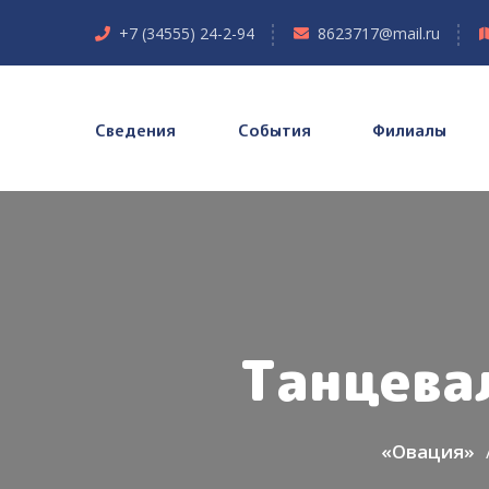
+7 (34555) 24-2-94
8623717@mail.ru
Сведения
События
Филиалы
Танцева
«Овация»