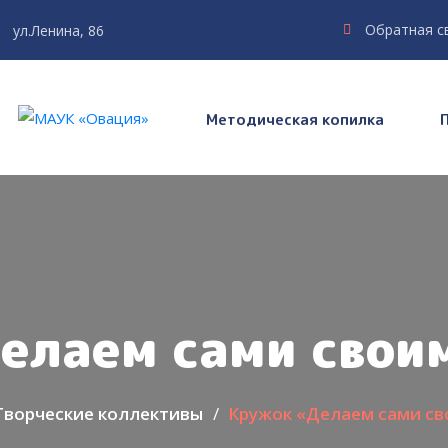
Обратная с
ул.Ленина, 86
Методическая копилка
елаем сами свои
Творческие коллективы
Кружок «Делаем сами св