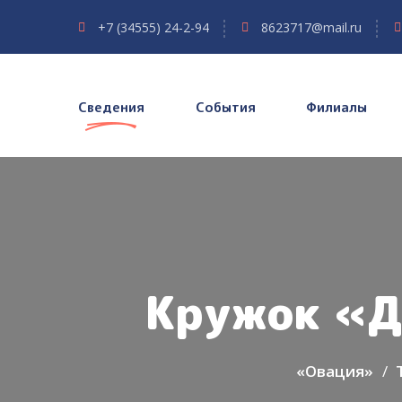
+7 (34555) 24-2-94
8623717@mail.ru
Сведения
События
Филиалы
Кружок «Д
«Овация»