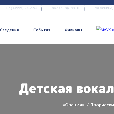
+7 (34555) 24-2-94
8623717@mail.ru
ул.Ленина,
Сведения
События
Филиалы
Детская вока
«Овация»
Творчески