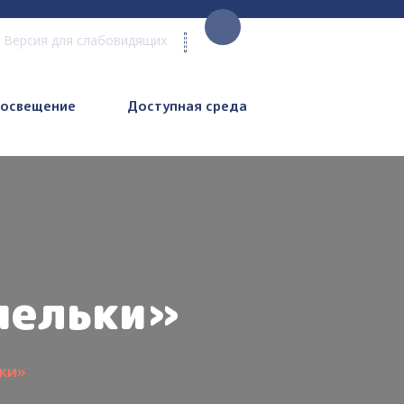
Версия для слабовидящих
росвещение
Доступная среда
пельки»
ки»