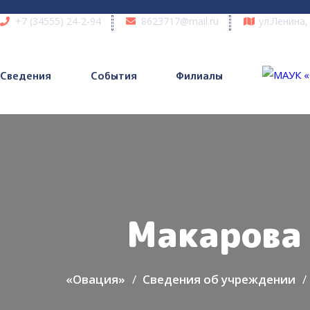
+7 (34555) 24-2-94
8623717@mail.ru
ул.Ленина,
Сведения
События
Филиалы
Макарова
«Овация»
Сведения об учреждении