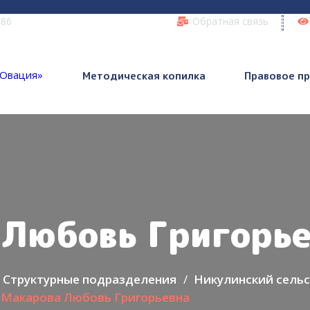
 86
Обратная связь
Методическая копилка
Правовое п
 Любовь Григорь
Структурные подразделения
Никулинский сельс
Макарова Любовь Григорьевна