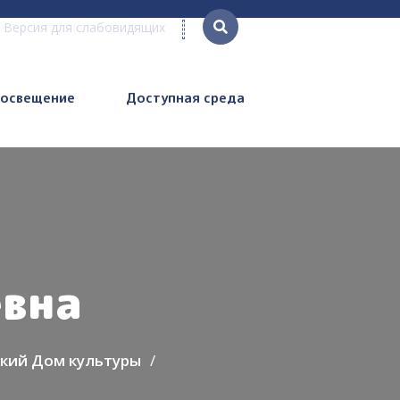
Версия для слабовидящих
росвещение
Доступная среда
евна
кий Дом культуры