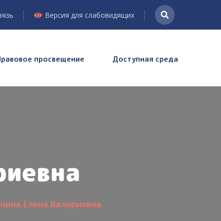
вязь
Версия для слабовидящих
Правовое просвещение
Доступная среда
риевна
нина Елена Валериевна