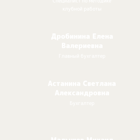
Специалист по методике
клубной работы
Дробинина Елена
Валериевна
Главный бухгалтер
Астанина Светлана
Александровна
Бухгалтер
Малышев Михаил