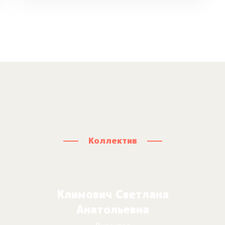
Коллектив
Климович Светлана
Анатольевна