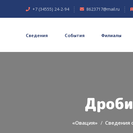
+7 (34555) 24-2-94
8623717@mail.ru
Сведения
События
Филиалы
Дроби
«Овация»
Сведения 