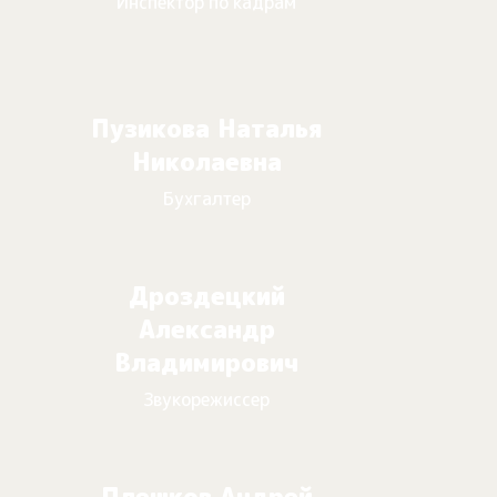
Инспектор по кадрам
Пузикова Наталья
Николаевна
Бухгалтер
Дроздецкий
Александр
Владимирович
Звукорежиссер
Плешков Андрей