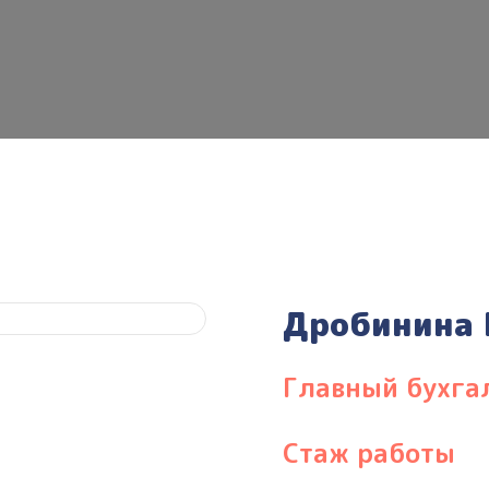
Дробинина 
Главный бухга
Стаж работы