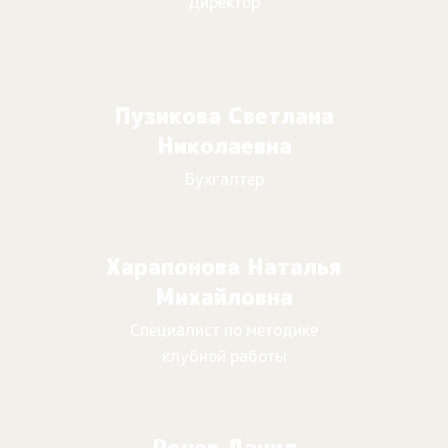
Директор
Пузикова Светлана
Николаевна
Бухгалтер
Харапонова Наталья
Михайловна
Специалист по методике
клубной работы
Рочев Данил