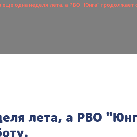
еще одна неделя лета, а РВО "Юнга" продолжает 
еля лета, а РВО "Юн
оту.