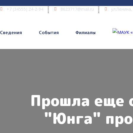
+7 (34555) 24-2-94
8623717@mail.ru
ул.Ленина,
Сведения
События
Филиалы
Прошла еще о
"Юнга" про