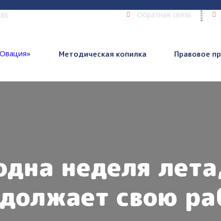
Обратная связь
 86
Методическая копилка
Правовое п
дна неделя лета
должает свою ра