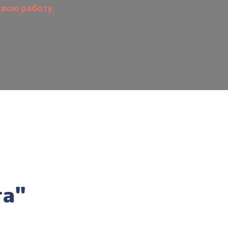
свою работу.
га"