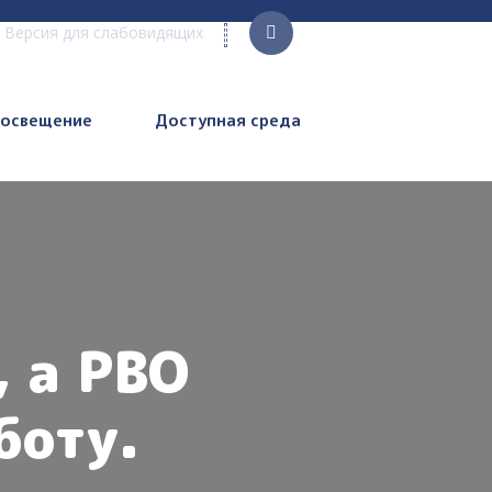
Версия для слабовидящих
росвещение
Доступная среда
, а РВО
боту.