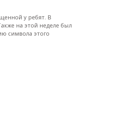
щенной у ребят. В
акже на этой неделе был
ию символа этого