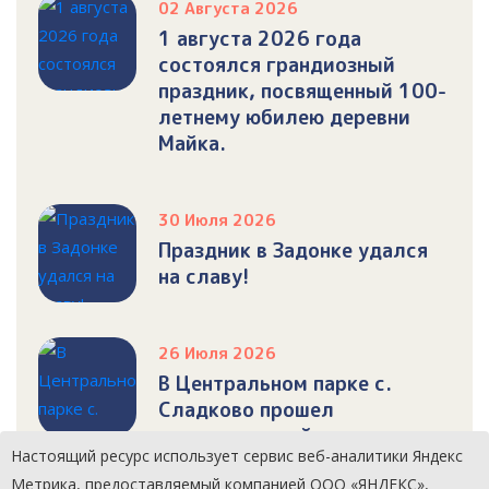
02 Августа 2026
1 августа 2026 года
состоялся грандиозный
праздник, посвященный 100-
летнему юбилею деревни
Майка.
30 Июля 2026
Праздник в Задонке удался
на славу!
26 Июля 2026
В Центральном парке с.
Сладково прошел
торжественный митинг,
Настоящий ресурс использует сервис веб-аналитики Яндекс
посвященный празднованию
Метрика, предоставляемый компанией ООО «ЯНДЕКС»,
Дня Военно-Морского Флота.