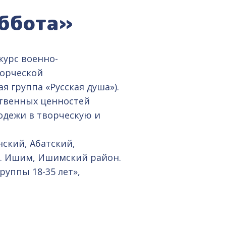
уббота»
курс военно-
ворческой
 группа «Русская душа»).
ственных ценностей
одежи в творческую и
ский, Абатский,
г. Ишим, Ишимский район.
уппы 18-35 лет»,