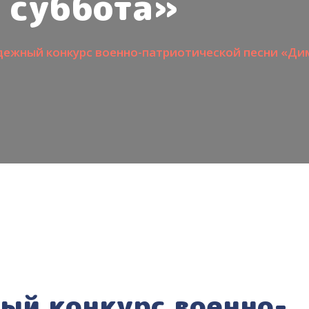
суббота»
ежный конкурс военно-патриотической песни «Ди
ый конкурс военно-