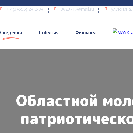
+7 (34555) 24-2-94
8623717@mail.ru
ул.Ленина,
Сведения
События
Филиалы
Областной мол
патриотическ