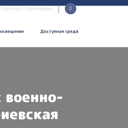
Версия для слабовидящих
росвещение
Доступная среда
 военно-
иевская