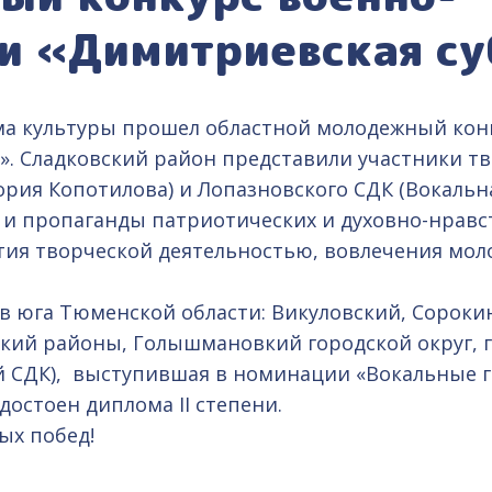
ни «Димитриевская с
ома культуры прошел областной молодежный кон
». Сладковский район представили участники т
ия Копотилова) и Лопазновского СДК (Вокальная
 и пропаганды патриотических и духовно-нрав
ятия творческой деятельностью, вовлечения мол
в юга Тюменской области: Викуловский, Сорокин
ский районы, Голышмановкий городской округ, 
й СДК), выступившая в номинации «Вокальные гр
остоен диплома II степени.
ых побед!