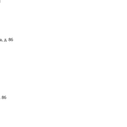
ы
, д. 86
. 86