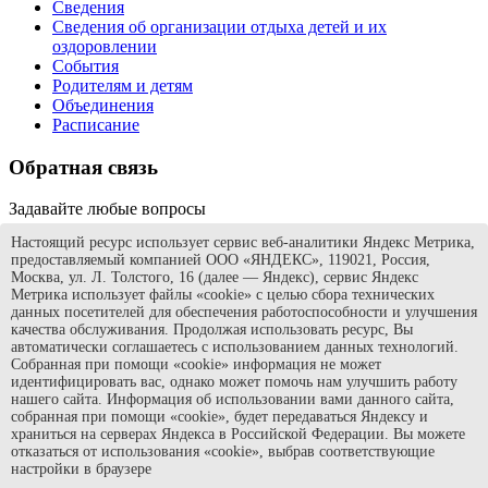
Сведения
Сведения об организации отдыха детей и их
оздоровлении
События
Родителям и детям
Объединения
Расписание
Обратная связь
Задавайте любые вопросы
Настоящий ресурс использует сервис веб-аналитики Яндекс Метрика,
627610 Тюменская область, Сладковский район, село
предоставляемый компанией ООО «ЯНДЕКС», 119021, Россия,
Сладково, улица Гурьева, дом 89
Москва, ул. Л. Толстого, 16 (далее — Яндекс), сервис Яндекс
+7 (34555) 23-3-05
Метрика использует файлы «cookie» с целью сбора технических
sladkovo-zdt@obl72.ru
данных посетителей для обеспечения работоспособности и улучшения
качества обслуживания. Продолжая использовать ресурс, Вы
©
МАУ ДО ДДТ «Галактика»
2015-2026
автоматически соглашаетесь с использованием данных технологий.
Собранная при помощи «cookie» информация не может
идентифицировать вас, однако может помочь нам улучшить работу
нашего сайта. Информация об использовании вами данного сайта,
собранная при помощи «cookie», будет передаваться Яндексу и
храниться на серверах Яндекса в Российской Федерации. Вы можете
отказаться от использования «cookie», выбрав соответствующие
настройки в браузере