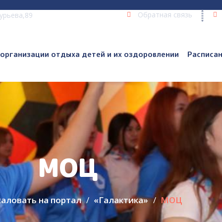
Обратная связь
Гурьева,89
 организации отдыха детей и их оздоровлении
Расписа
МОЦ
аловать на портал
«Галактика»
МОЦ