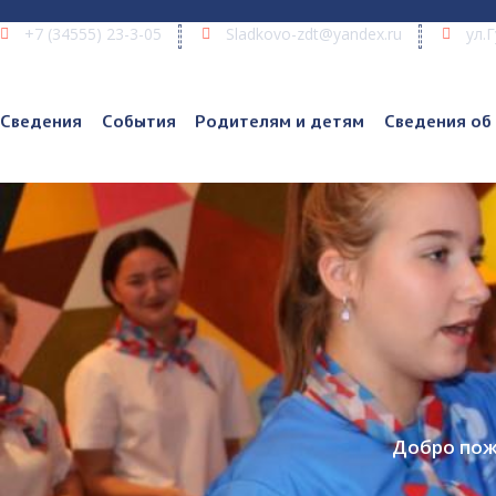
+7 (34555) 23-3-05
Sladkovo-zdt@yandex.ru
ул.
Сведения
События
Родителям и детям
Сведения об
Добро пож