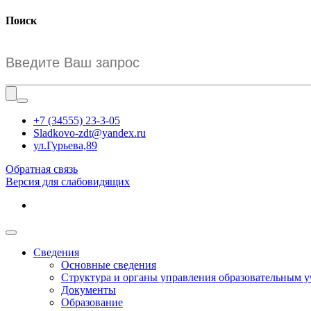
Поиск
+7 (34555) 23-3-05
Sladkovo-zdt@yandex.ru
ул.Гурьева,89
Обратная связь
Версия для слабовидящих
Сведения
Основные сведения
Структура и органы управления образовательным 
Документы
Образование