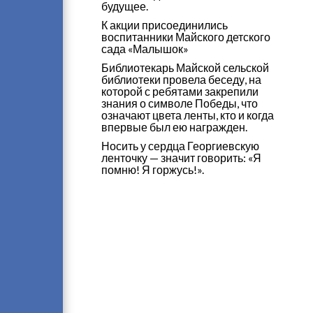
будущее.
К акции присоединились
воспитанники Майского детского
сада «Малышок»
Библиотекарь Майской сельской
библиотеки провела беседу, на
которой с ребятами закрепили
знания о символе Победы, что
означают цвета ленты, кто и когда
впервые был ею награжден.
Носить у сердца Георгиевскую
ленточку — значит говорить: «Я
помню! Я горжусь!».