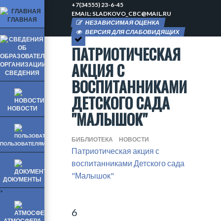
+7(34555) 23-6-45
EMAIL: SLADKOVO_CBC@MAIL.RU
ГЛАВНАЯ
НЕЗАВИСИМАЯ ОЦЕНКА
ВЕРСИЯ ДЛЯ СЛАБОВИДЯЩИХ
ПАТРИОТИЧЕСКАЯ
АКЦИЯ С
СВЕДЕНИЯ
ВОСПИТАННИКАМИ
ДЕТСКОГО САДА
НОВОСТИ
"МАЛЫШОК"
БИБЛИОТЕКА
НОВОСТИ
ПОЛЬЗОВАТЕЛЯМ
Патриотическая акция с
воспитанниками Детского сада
"Малышок"
ДОКУМЕНТЫ
>
6
АТМОСФЕРА