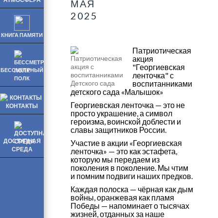
МАЯ
2025
КНИГА ПАМЯТИ
Патриотическая
акция
"Георгиевская
БЕССМЕТРНЫЙ
ленточка" с
ПОЛК
воспитанниками
детского сада «Малышок»
Георгиевская ленточка — это не
КОНТАКТЫ
просто украшение, а символ
героизма, воинской доблести и
славы защитников России.
ДОСТУПНАЯ
Участие в акции «Георгиевская
СРЕДА
ленточка» — это как эстафета,
которую мы передаем из
поколения в поколение. Мы чтим
и помним подвиги наших предков.
Каждая полоска — чёрная как дым
войны, оранжевая как пламя
Победы — напоминает о тысячах
жизней, отданных за наше