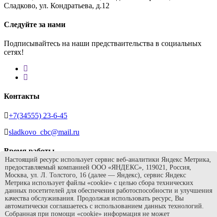
Сладково, ул. Кондратьева, д.12
Следуйте за нами
Подписывайтесь на наши предстваительства в социальных
сетях!
Контакты
+7(34555) 23-6-45
sladkovo_cbc@mail.ru
Время работы
Настоящий ресурс использует сервис веб-аналитики Яндекс Метрика,
предоставляемый компанией ООО «ЯНДЕКС», 119021, Россия,
Ежедневно с 9.00 до 19.00, без перерыва
Москва, ул. Л. Толстого, 16 (далее — Яндекс), сервис Яндекс
Метрика использует файлы «cookie» с целью сбора технических
Суббота с 9.00 до 17.00, перерыв с 12.00 до 13.00
данных посетителей для обеспечения работоспособности и улучшения
качества обслуживания. Продолжая использовать ресурс, Вы
Воскресенье - выходной
автоматически соглашаетесь с использованием данных технологий.
Собранная при помощи «cookie» информация не может