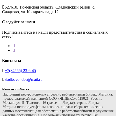
627610, Тюменская область, Сладковский район, с.
Сладково, ул. Кондратьева, д.12
Следуйте за нами
Подписывайтесь на наши предстваительства в социальных
сетях!
Контакты
+7(34555) 23-6-45
sladkovo_cbc@mail.ru
Время работы
Настоящий ресурс использует сервис веб-аналитики Яндекс Метрика,
предоставляемый компанией ООО «ЯНДЕКС», 119021, Россия,
Ежедневно с 9.00 до 19.00, без перерыва
Москва, ул. Л. Толстого, 16 (далее — Яндекс), сервис Яндекс
Метрика использует файлы «cookie» с целью сбора технических
Суббота с 9.00 до 17.00, перерыв с 12.00 до 13.00
данных посетителей для обеспечения работоспособности и улучшения
качества обслуживания. Продолжая использовать ресурс, Вы