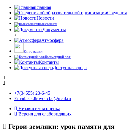
Главная
Сведения
Новости
Пользователям
Документы
>
Атмосфера
Книга памяти
Бессметрный полк
Контакты
Доступная среда
+7(34555) 23-6-45
Email: sladkovo_cbc@mail.ru
Независимая оценка
Версия для слабовидящих
Герои-земляки: урок памяти для