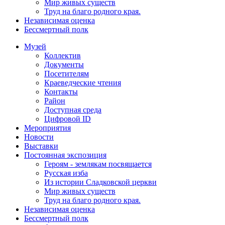
Мир живых существ
Труд на благо родного края.
Независимая оценка
Бессмертный полк
Музей
Коллектив
Документы
Посетителям
Краеведческие чтения
Контакты
Район
Доступная среда
Цифровой ID
Мероприятия
Новости
Выставки
Постоянная экспозиция
Героям - землякам посвящается
Русская изба
Из истории Сладковской церкви
Мир живых существ
Труд на благо родного края.
Независимая оценка
Бессмертный полк