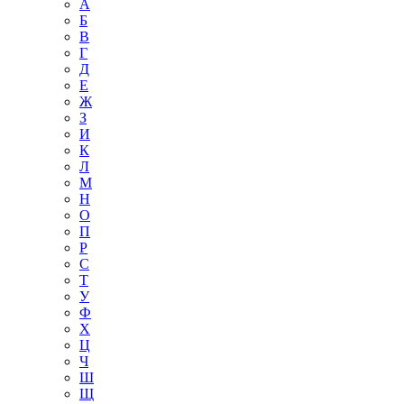
А
Б
В
Г
Д
Е
Ж
З
И
К
Л
М
Н
О
П
Р
С
Т
У
Ф
Х
Ц
Ч
Ш
Щ