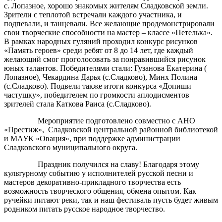
с. Лопазное, хорошо знакомых жителям Сладковской земли.
Зрители с теплотой встречали каждого участника, и
подпевали, и танцевали. Все желающие продемонстрировали
свои творческие способности на мастер – классе «Петелька».
В рамках народных гуляний проходил конкурс рисунков
«Память героев» среди ребят от 8 до 14 лет, где каждый
желающий смог проголосовать за понравившийся рисунок
юных талантов. Победителями стали: Гузанова Екатерина (
Лопазное), Чекардина Дарья (с.Сладково), Минх Полина
(с.Сладково). Подвели также итоги конкурса «Допиши
частушку», победителем по громкости аплодисментов
зрителей стала Каткова Раиса (с.Сладково).
Мероприятие подготовлено совместно с АНО
«Престиж», Сладковской центральной районной библиотекой
и МАУК «Овация», при поддержке администрации
Сладковского муниципального округа.
Праздник получился на славу! Благодаря этому
культурному событию у исполнителей русской песни и
мастеров декоративно-прикладного творчества есть
возможность творческого общения, обмена опытом. Как
ручейки питают реки, так и наш фестиваль пусть будет живым
родником питать русское народное творчество.