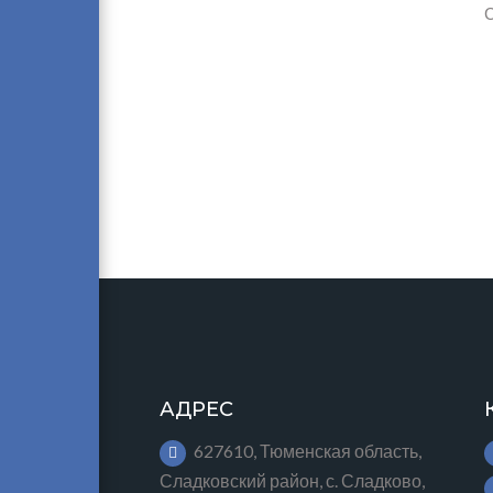
С
АДРЕС
627610, Тюменская область,
Сладковский район, с. Сладково,