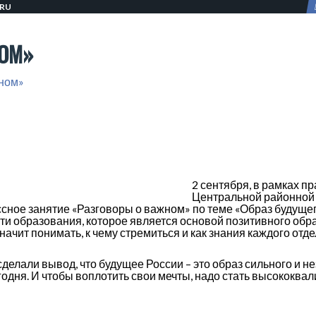
.RU
ОМ»
жном»
2 сентября, в рамках п
Центральной районной 
сное занятие «Разговоры о важном» по теме «Образ будущего
и образования, которое является основой позитивного обра
начит понимать, к чему стремиться и как знания каждого отд
делали вывод, что будущее России – это образ сильного и н
егодня. И чтобы воплотить свои мечты, надо стать высокок